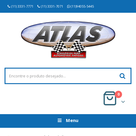
(11) 3331-7771
(11) 3331-7071
(11)94055-5445
0
Menu