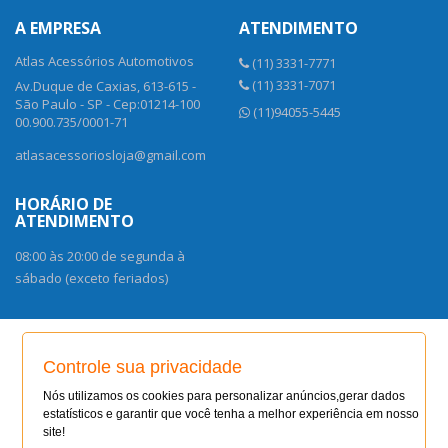
A EMPRESA
ATENDIMENTO
Atlas Acessórios Automotivos
(11) 3331-7771
(11) 3331-7071
Av.Duque de Caxias, 613-615 -
São Paulo - SP - Cep:01214-100
(11)94055-5445
00.900.735/0001-71
atlasacessoriosloja@gmail.com
HORÁRIO DE
ATENDIMENTO
08:00 às 20:00 de segunda à
sábado (exceto feriados)
FORMAS DE PAGAMENTO
Controle sua privacidade
Nós utilizamos os cookies para personalizar anúncios,gerar dados
estatísticos e garantir que você tenha a melhor experiência em nosso
SITE SEGURO
site!