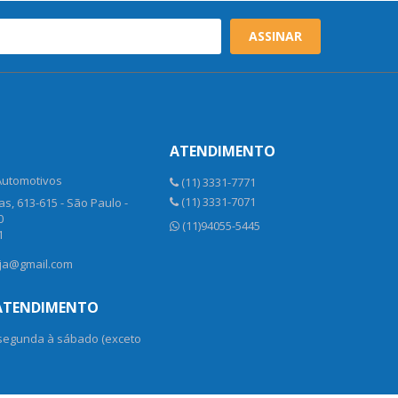
ASSINAR
ATENDIMENTO
Automotivos
(11) 3331-7771
(11) 3331-7071
s, 613-615 - São Paulo -
0
(11)94055-5445
1
oja@gmail.com
 ATENDIMENTO
 segunda à sábado (exceto