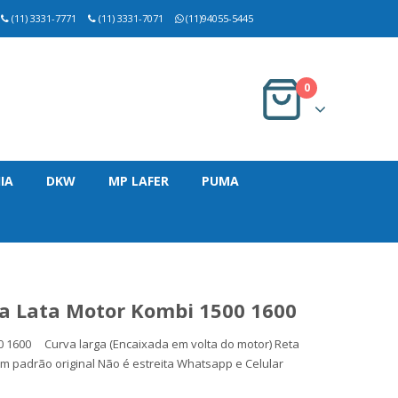
(11) 3331-7771
(11) 3331-7071
(11)94055-5445
0
IA
DKW
MP LAFER
PUMA
ta Lata Motor Kombi 1500 1600
0 1600 Curva larga (Encaixada em volta do motor) Reta
 padrão original Não é estreita Whatsapp e Celular