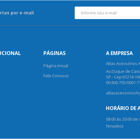
rtas por e-mail
UCIONAL
PÁGINAS
A EMPRESA
Atlas Acessórios 
Página Inicial
Av.Duque de Caxia
Fale Conosco
SP - Cep:01214-10
00.900.735/0001-7
atlasacessoriosl
HORÁRIO DE
08:00 às 20:00 de
feriados)