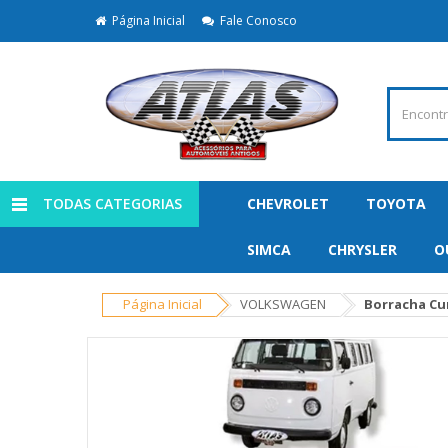
Página Inicial
Fale Conosco
TODAS CATEGORIAS
CHEVROLET
TOYOTA
SIMCA
CHRYSLER
O
Página Inicial
VOLKSWAGEN
Borracha Cur